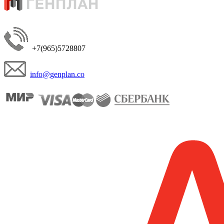
+7(965)5728807
info@genplan.co