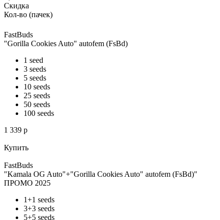
Скидка
Кол-во (пачек)
FastBuds
"Gorilla Cookies Auto" autofem (FsBd)
1 seed
3 seeds
5 seeds
10 seeds
25 seeds
50 seeds
100 seeds
1 339
p
Купить
FastBuds
"Kamala OG Auto"+"Gorilla Cookies Auto" autofem (FsBd)"
ПРОМО 2025
1+1 seeds
3+3 seeds
5+5 seeds