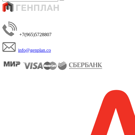
+7(965)5728807
info@genplan.co