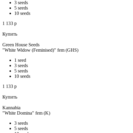
3 seeds
5 seeds
10 seeds
1 133
p
Купить
Green House Seeds
"White Widow (Feminised)" fem (GHS)
1 seed
3 seeds
5 seeds
10 seeds
1 133
p
Купить
Kannabia
"White Domina" fem (K)
3 seeds
5 seeds