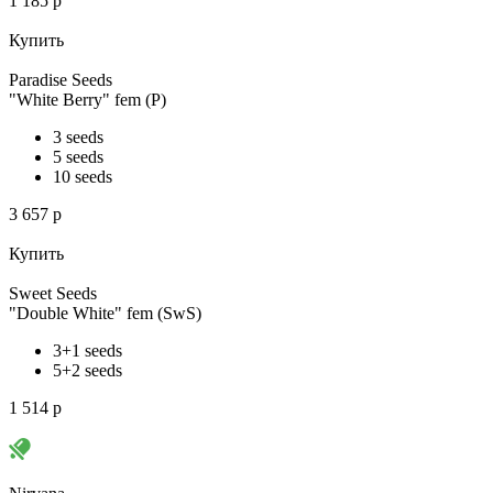
1 185
p
Купить
Paradise Seeds
"White Berry" fem (P)
3 seeds
5 seeds
10 seeds
3 657
p
Купить
Sweet Seeds
"Double White" fem (SwS)
3+1 seeds
5+2 seeds
1 514
p