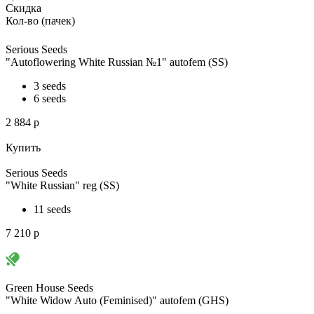
Скидка
Кол-во (пачек)
Serious Seeds
"Autoflowering White Russian №1" autofem (SS)
3 seeds
6 seeds
2 884
p
Купить
Serious Seeds
"White Russian" reg (SS)
11 seeds
7 210
p
Green House Seeds
"White Widow Auto (Feminised)" autofem (GHS)