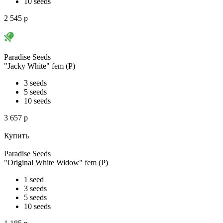
10 seeds
2 545
p
Paradise Seeds
"Jacky White" fem (P)
3 seeds
5 seeds
10 seeds
3 657
p
Купить
Paradise Seeds
"Original White Widow" fem (P)
1 seed
3 seeds
5 seeds
10 seeds