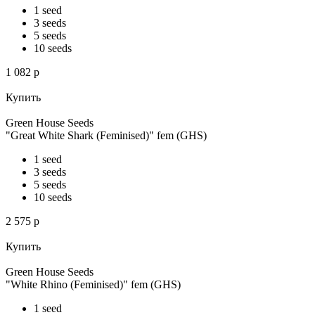
1 seed
3 seeds
5 seeds
10 seeds
1 082
p
Купить
Green House Seeds
"Great White Shark (Feminised)" fem (GHS)
1 seed
3 seeds
5 seeds
10 seeds
2 575
p
Купить
Green House Seeds
"White Rhino (Feminised)" fem (GHS)
1 seed