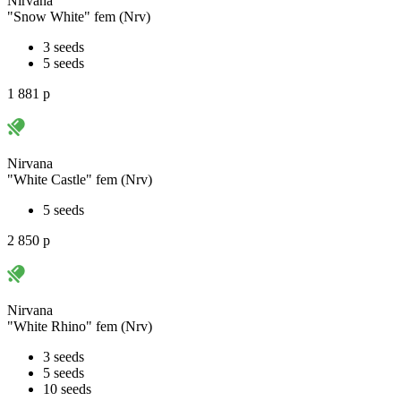
Nirvana
"Snow White" fem (Nrv)
3 seeds
5 seeds
1 881
p
Nirvana
"White Castle" fem (Nrv)
5 seeds
2 850
p
Nirvana
"White Rhino" fem (Nrv)
3 seeds
5 seeds
10 seeds